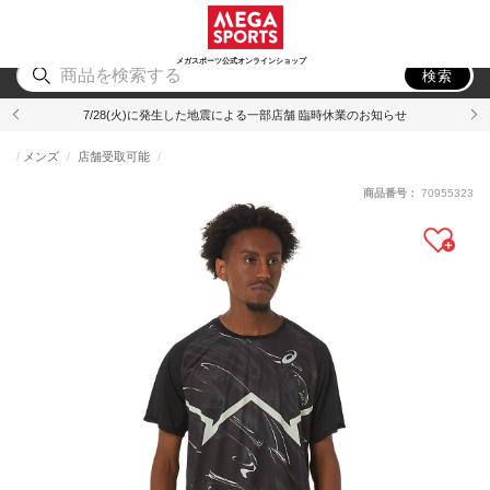
スポーツ
アウトドア
ブランド
アイテム
から探す
から探す
から探す
から探す
メガスポーツ公式オンラインショップ
検索
7/28(火)に発生した地震による一部店舗 臨時休業のお知らせ
メンズ
店舗受取可能
商品番号：
70955323