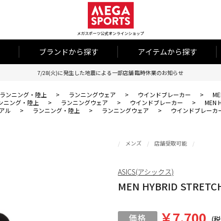
メガスポーツ公式オンラインショップ
ブランドから探す
アイテムから探す
7/28(火)に発生した地震による一部店舗 臨時休業のお知らせ
ランニング・陸上
>
ランニングウェア
>
ウインドブレーカー
>
ME
ンニング・陸上
>
ランニングウェア
>
ウインドブレーカー
>
MEN 
アル
>
ランニング・陸上
>
ランニングウェア
>
ウインドブレーカ
メンズ
店舗受取可能
ASICS(アシックス)
MEN HYBRID STRETC
￥7,700
(税