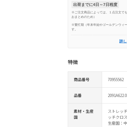
出荷までに4日～7日程度
※ご注文商品によっては、１点注文でも
おまとめのため）
※繁忙期（年末年始やゴールデンウィー
す。
詳し
特徴
商品番号
70955562
品番
2091A622.0
素材・生産
ストレッチ
国
ッチクロス
生産国：