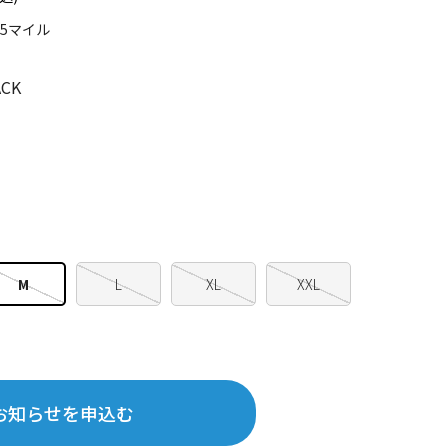
85マイル
CK
M
L
XL
XXL
お知らせを申込む