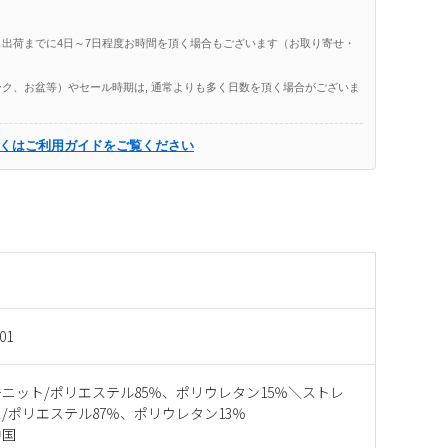
出荷までに4日～7日程度お時間を頂く場合もございます（お取り寄せ・
ク、お盆等）やセール時期は, 通常よりも多く日数を頂く場合がございま
くはご利用ガイドをご覧ください
01
ニット/ポリエステル85％、ポリウレタン15％＼ストレ
/ポリエステル87％、ポリウレタン13％
中国