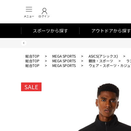
メニュー
ログイン
スポーツから探す
アウトドアから探す
総合TOP
>
MEGA SPORTS
>
ASICS(アシックス)
>
総合TOP
>
MEGA SPORTS
>
競技・スポーツ
>
ラ
総合TOP
>
MEGA SPORTS
>
ウェア・スポーツ・カジュ
SALE