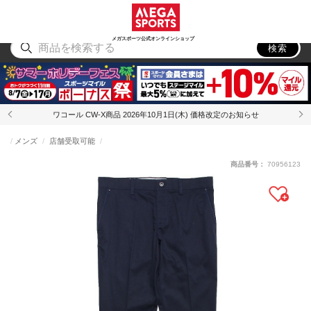
スポーツ
アウトドア
ブランド
アイテム
から探す
から探す
から探す
から探す
メガスポーツ公式オンラインショップ
検索
ワコール CW-X商品 2026年10月1日(木) 価格改定のお知らせ
メンズ
店舗受取可能
商品番号：
70956123