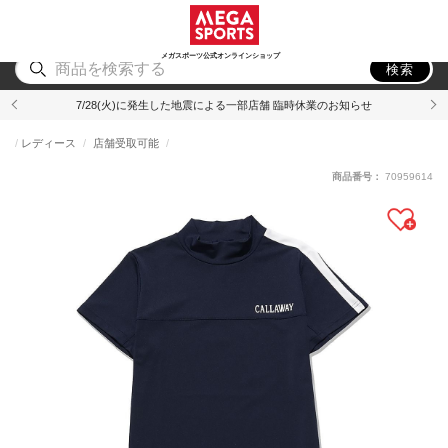
スポーツ
アウトドア
ブランド
アイテム
から探す
から探す
から探す
から探す
メガスポーツ公式オンラインショップ
検索
7/28(火)に発生した地震による一部店舗 臨時休業のお知らせ
レディース
店舗受取可能
商品番号：
70959614