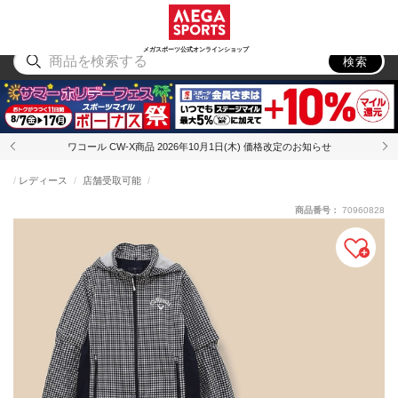
スポーツ
アウトドア
ブランド
アイテム
から探す
から探す
から探す
から探す
メガスポーツ公式オンラインショップ
検索
ワコール CW-X商品 2026年10月1日(木) 価格改定のお知らせ
レディース
店舗受取可能
商品番号：
70960828