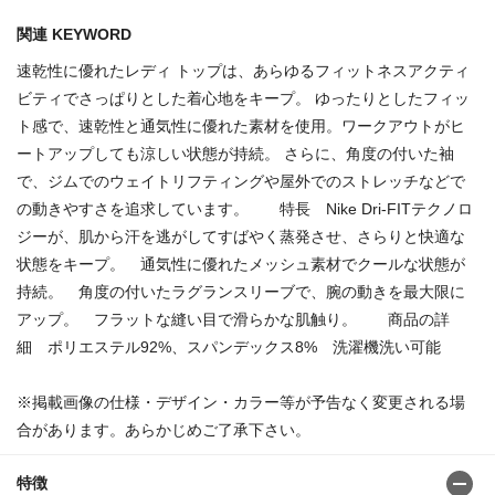
関連 KEYWORD
速乾性に優れたレディ トップは、あらゆるフィットネスアクティ
ビティでさっぱりとした着心地をキープ。 ゆったりとしたフィッ
ト感で、速乾性と通気性に優れた素材を使用。ワークアウトがヒ
ートアップしても涼しい状態が持続。 さらに、角度の付いた袖
で、ジムでのウェイトリフティングや屋外でのストレッチなどで
の動きやすさを追求しています。 特長 Nike Dri-FITテクノロ
ジーが、肌から汗を逃がしてすばやく蒸発させ、さらりと快適な
状態をキープ。 通気性に優れたメッシュ素材でクールな状態が
持続。 角度の付いたラグランスリーブで、腕の動きを最大限に
アップ。 フラットな縫い目で滑らかな肌触り。 商品の詳
細 ポリエステル92%、スパンデックス8% 洗濯機洗い可能
※掲載画像の仕様・デザイン・カラー等が予告なく変更される場
合があります。あらかじめご了承下さい。
特徴