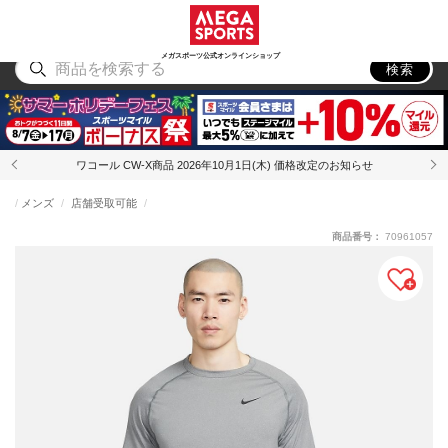
スポーツ
アウトドア
ブランド
アイテム
から探す
から探す
から探す
から探す
メガスポーツ公式オンラインショップ
検索
ワコール CW-X商品 2026年10月1日(木) 価格改定のお知らせ
メンズ
店舗受取可能
商品番号：
70961057