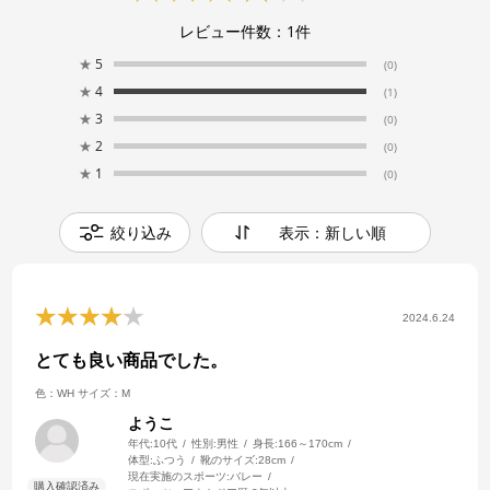
レビュー件数：
1
件
★
5
(0)
★
4
(1)
★
3
(0)
★
2
(0)
★
1
(0)
絞り込み
表示：新しい順
2024.6.24
とても良い商品でした。
色：WH
サイズ：M
ようこ
年代:
10代
性別:
男性
身長:
166～170cm
体型:
ふつう
靴のサイズ:
28cm
現在実施のスポーツ:
バレー