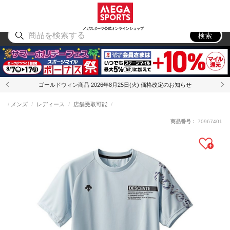
スポーツ
アウトドア
ブランド
アイテム
から探す
から探す
から探す
から探す
メガスポーツ公式オンラインショップ
検索
ゴールドウィン商品 2026年8月25日(火) 価格改定のお知らせ
メンズ
レディース
店舗受取可能
商品番号：
70967401