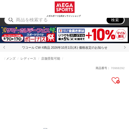
スポーツ
アウトドア
ブランド
アイテム
から探す
から探す
から探す
から探す
メガスポーツ公式オンラインショップ
検索
ワコール CW-X商品 2026年10月1日(木) 価格改定のお知らせ
メンズ
レディース
店舗受取可能
商品番号：
70968292