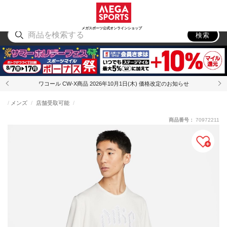
スポーツ
アウトドア
ブランド
アイテム
から探す
から探す
から探す
から探す
メガスポーツ公式オンラインショップ
検索
ワコール CW-X商品 2026年10月1日(木) 価格改定のお知らせ
メンズ
店舗受取可能
商品番号：
70972211