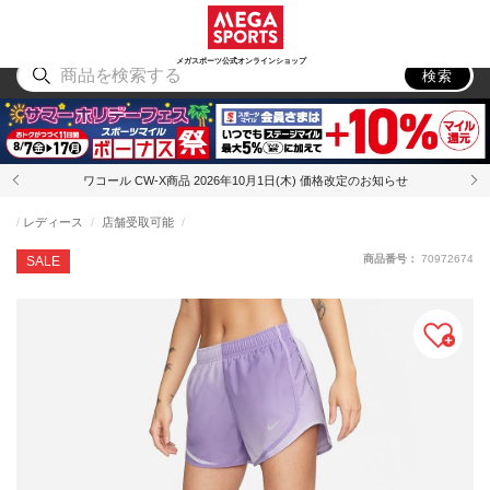
スポーツ
アウトドア
ブランド
アイテム
から探す
から探す
から探す
から探す
メガスポーツ公式オンラインショップ
検索
ワコール CW-X商品 2026年10月1日(木) 価格改定のお知らせ
レディース
店舗受取可能
商品番号：
70972674
SALE