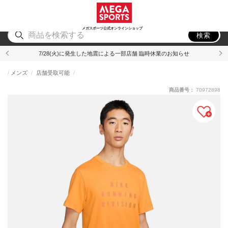
スポーツ
アウトドア
ブランド
アイテム
から探す
から探す
から探す
から探す
メガスポーツ公式オンラインショップ
検索
7/28(火)に発生した地震による一部店舗 臨時休業のお知らせ
メンズ
店舗受取可能
商品番号：
70972898