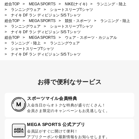
総合TOP
>
MEGA SPORTS
>
NIKE(ナイキ)
>
ランニング・陸上
>
ランニングウェア
>
ショートスリーブTシャツ
>
ナイキ DF ラン ディビジョン S/S Tシャツ
総合TOP
>
MEGA SPORTS
>
競技・スポーツ
>
ランニング・陸上
>
ランニングウェア
>
ショートスリーブTシャツ
>
ナイキ DF ラン ディビジョン S/S Tシャツ
総合TOP
>
MEGA SPORTS
>
ウェア・スポーツ・カジュアル
>
ランニング・陸上
>
ランニングウェア
>
ショートスリーブTシャツ
>
ナイキ DF ラン ディビジョン S/S Tシャツ
お得で便利なサービス
スポーツマイル会員特典
入会当日からオトクな特典が盛りだくさん！
会員さま限定のキャンペーンもお見逃しなく。
MEGA SPORTS 公式アプリ
会員証がすぐに開けて便利！
アプリクーポンや最新情報をお知らせします。