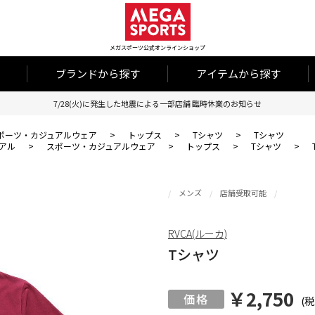
メガスポーツ公式オンラインショップ
ブランドから探す
アイテムから探す
7/28(火)に発生した地震による一部店舗 臨時休業のお知らせ
ポーツ・カジュアルウェア
>
トップス
>
Tシャツ
>
Tシャツ
アル
>
スポーツ・カジュアルウェア
>
トップス
>
Tシャツ
>
メンズ
店舗受取可能
RVCA(ルーカ)
Tシャツ
￥2,750
(税