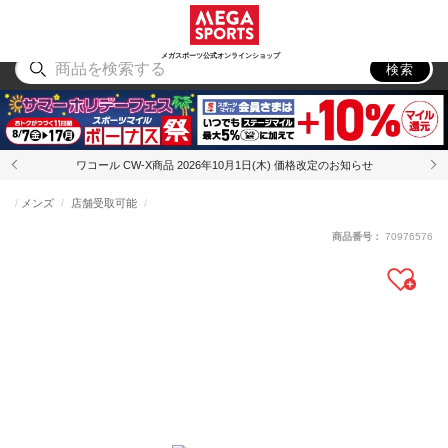
スポーツ
アウトドア
ブランド
アイテム
から探す
から探す
から探す
から探す
メガスポーツ公式オンラインショップ
検索
ワコール CW-X商品 2026年10月1日(木) 価格改定のお知らせ
メンズ
店舗受取可能
商品番号：
70976576