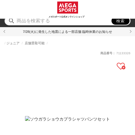
スポーツ
アウトドア
ブランド
アイテム
から探す
から探す
から探す
から探す
メガスポーツ公式オンラインショップ
検索
7/28(火)に発生した地震による一部店舗 臨時休業のお知らせ
ジュニア
店舗受取可能
商品番号：
71133326