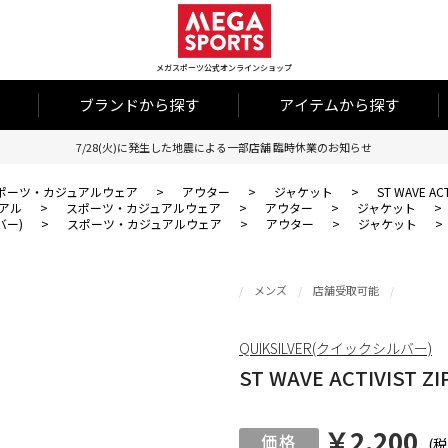
メガスポーツ公式オンラインショップ
ブランドから探す
アイテムから探す
7/28(火)に発生した地震による一部店舗 臨時休業のお知らせ
ポーツ・カジュアルウェア
>
アウター
>
ジャケット
>
ST WAVE ACT
アル
>
スポーツ・カジュアルウェア
>
アウター
>
ジャケット
>
バー)
>
スポーツ・カジュアルウェア
>
アウター
>
ジャケット
>
メンズ
店舗受取可能
QUIKSILVER(クイックシルバー)
ST WAVE ACTIVIST ZI
￥2,200
(税