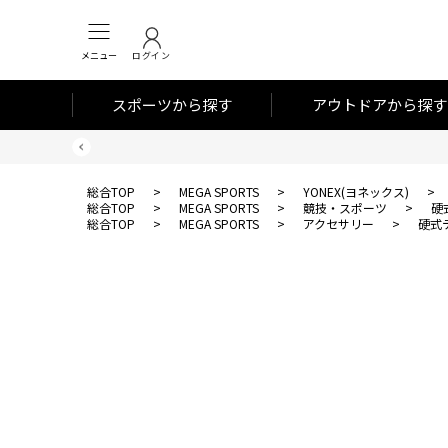
メニュー
ログイン
スポーツから探す
アウトドアから探す
総合TOP
>
MEGA SPORTS
>
YONEX(ヨネックス)
>
総合TOP
>
MEGA SPORTS
>
競技・スポーツ
>
硬
総合TOP
>
MEGA SPORTS
>
アクセサリー
>
硬式