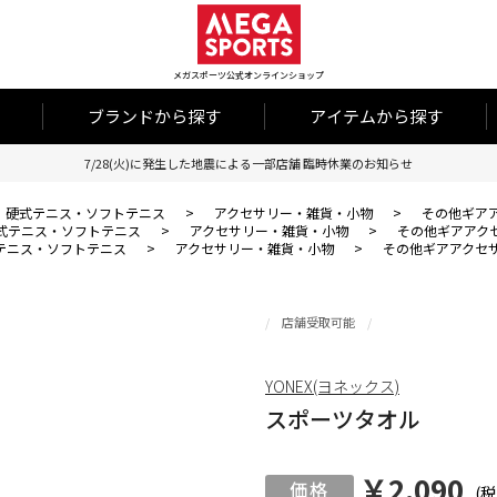
メガスポーツ公式オンラインショップ
ブランドから探す
アイテムから探す
7/28(火)に発生した地震による一部店舗 臨時休業のお知らせ
硬式テニス・ソフトテニス
>
アクセサリー・雑貨・小物
>
その他ギア
式テニス・ソフトテニス
>
アクセサリー・雑貨・小物
>
その他ギアアク
テニス・ソフトテニス
>
アクセサリー・雑貨・小物
>
その他ギアアクセ
店舗受取可能
YONEX(ヨネックス)
スポーツタオル
￥2,090
(税