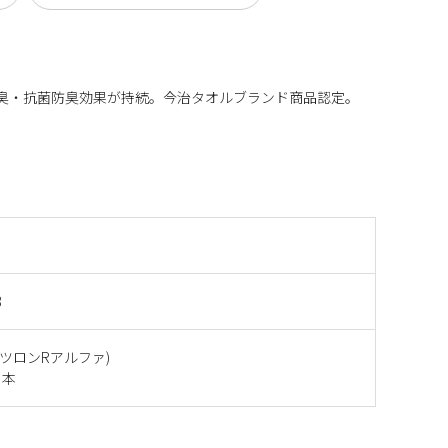
で消臭・抗菌防臭効果が持続。今治タオルブランド商品認定。
8
タツロンRアルファ)
日本