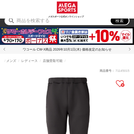
スポーツ
アウトドア
ブランド
アイテム
から探す
から探す
から探す
から探す
メガスポーツ公式オンラインショップ
検索
ワコール CW-X商品 2026年10月1日(木) 価格改定のお知らせ
メンズ
レディース
店舗受取可能
商品番号：
71145015