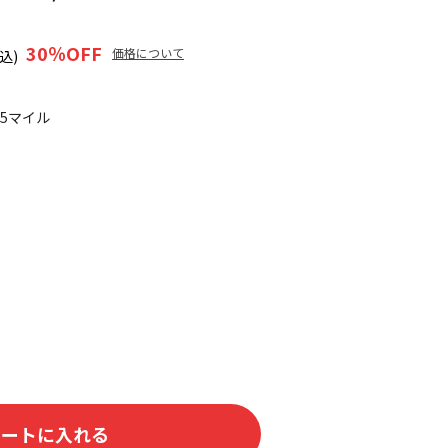
30
％OFF
価格について
込)
05マイル
カートに入れる