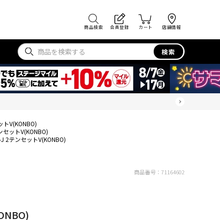
商品検索
会員登録
カート
店舗情報
検索
ットV(KONBO)
テンセットV(KONBO)
A-J 2テンセットV(KONBO)
商品番号：
71164602
ONBO)