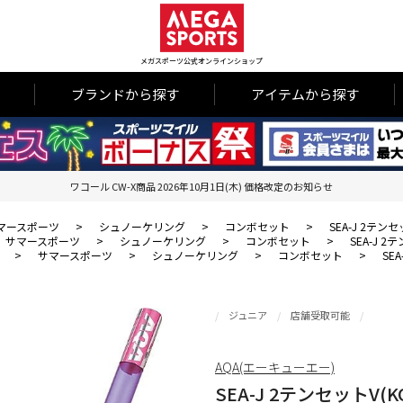
メガスポーツ公式オンラインショップ
ブランドから探す
アイテムから探す
ワコール CW-X商品 2026年10月1日(木) 価格改定のお知らせ
マースポーツ
>
シュノーケリング
>
コンボセット
>
SEA-J 2テンセ
サマースポーツ
>
シュノーケリング
>
コンボセット
>
SEA-J 2
>
サマースポーツ
>
シュノーケリング
>
コンボセット
>
SE
ジュニア
店舗受取可能
AQA(エーキューエー)
SEA-J 2テンセットV(K