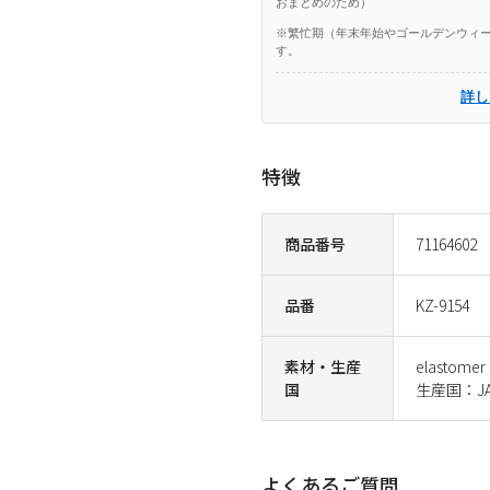
おまとめのため）
※繁忙期（年末年始やゴールデンウィー
す。
詳し
特徴
商品番号
71164602
品番
KZ-9154
素材・生産
elastomer
国
生産国：JA
よくあるご質問