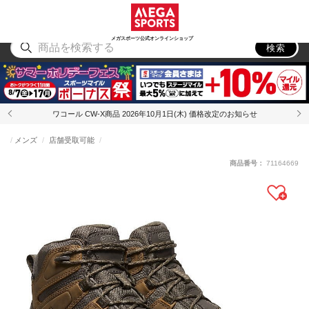
スポーツ
アウトドア
ブランド
アイテム
から探す
から探す
から探す
から探す
メガスポーツ公式オンラインショップ
検索
ワコール CW-X商品 2026年10月1日(木) 価格改定のお知らせ
メンズ
店舗受取可能
商品番号：
71164669