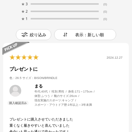
★
3
(0)
★
2
(0)
★
1
(0)
絞り込み
表示：新しい順
2024.12.27
プレゼントに
色：26.5
サイズ：BISON/BRINDLE
まる
年代:
40代
性別:
男性
身長:
171～175cm
体型:
ふつう
靴のサイズ:
26cm
現在実施のスポーツ:
キャンプ
スポーツ・アウトドア歴:
1年以上～3年未満
プレゼントに購入させていただきました
重くなく履きやすいと喜んでいました
色合いも思った通りで良かったです！