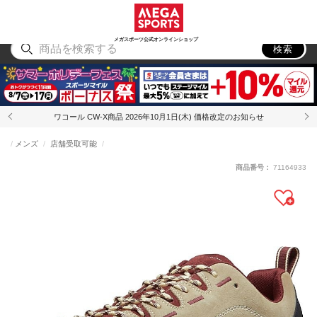
スポーツ
アウトドア
ブランド
アイテム
から探す
から探す
から探す
から探す
メガスポーツ公式オンラインショップ
検索
ワコール CW-X商品 2026年10月1日(木) 価格改定のお知らせ
メンズ
店舗受取可能
商品番号：
71164933