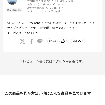
年代:
50代
性別:
男性
身長:
166～170cm
体型:
ふつう
靴のサイズ:
26cm
現在実施のスポーツ:
ランニング
スポーツ・アウトドア歴:
3年以上
欲しかったカラーのJasperがこちらの公式サイトで安く買えました！
サイズもピッタリでサイコーの買い物ができました！
ありがとうございました！
参考になった
0
Like!
0
※レビューを書くには
ログイン
が必要です。
この商品を見た方は、他にこんな商品を見ています