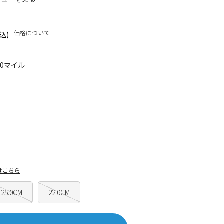
価格について
込)
50マイル
はこちら
25.0CM
22.0CM