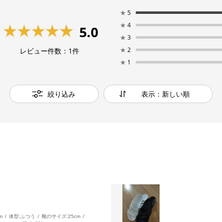
★
5
★
4
5.0
★
3
★
2
レビュー件数：
1
件
★
1
絞り込み
表示：新しい順
m
体型:
ふつう
靴のサイズ:
25cm