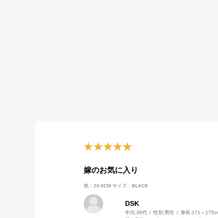
嫁のお気に入り
色：24.0CM
サイズ：BLACK
DSK
年代:
30代
性別:
男性
身長:
171～175c