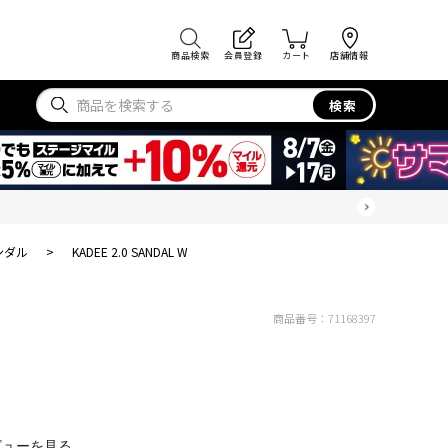
商品検索
会員登録
カート
店舗情報
検索
ンダル
>
KADEE 2.0 SANDAL W
商品番号：
71168397
ビューを見る