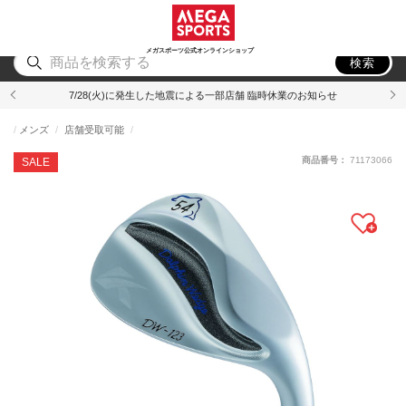
スポーツ
アウトドア
ブランド
アイテム
から探す
から探す
から探す
から探す
メガスポーツ公式オンラインショップ
検索
7/28(火)に発生した地震による一部店舗 臨時休業のお知らせ
メンズ
店舗受取可能
商品番号：
71173066
SALE