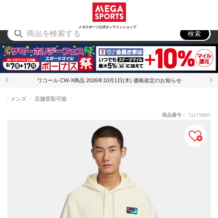
スポーツ
アウトドア
ブランド
アイテム
から探す
から探す
から探す
から探す
メガスポーツ公式オンラインショップ
検索
ワコール CW-X商品 2026年10月1日(木) 価格改定のお知らせ
メンズ
店舗受取可能
商品番号：
71175897