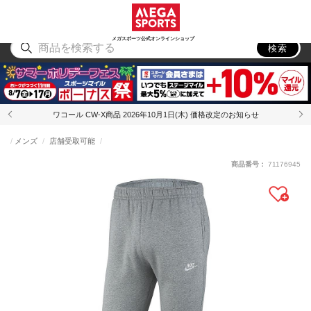
スポーツ
アウトドア
ブランド
アイテム
から探す
から探す
から探す
から探す
メガスポーツ公式オンラインショップ
検索
ワコール CW-X商品 2026年10月1日(木) 価格改定のお知らせ
メンズ
店舗受取可能
商品番号：
71176945