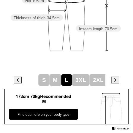
Hip
105cm
Thickness of thigh
34.5cm
Inseam length
70.5cm
S
M
L
3XL
2XL
173cm 70kgRecommended
M
Find out more on your body type