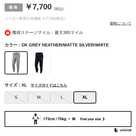
￥7,700
(税込)
メーカー希望小売価格
￥7,700(税込)
価格について
獲得ステージマイル：最大
385マイル
カラー：DK GREY HEATHER/MATTE SILVER/WHITE
サイズ：XL
サイズガイドはこちら
S
M
L
XL
173cm / 70kg
M
Find your size