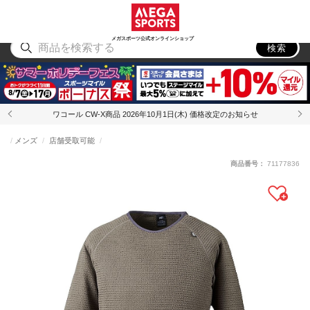
スポーツ
アウトドア
ブランド
アイテム
から探す
から探す
から探す
から探す
メガスポーツ公式オンラインショップ
検索
ワコール CW-X商品 2026年10月1日(木) 価格改定のお知らせ
メンズ
店舗受取可能
商品番号：
71177836