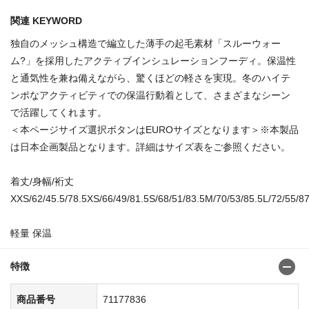
関連 KEYWORD
独自のメッシュ構造で編立した薄手の起毛素材「スルーウォー
ム?」を採用したアクティブインシュレーションフーディ。保温性
と通気性を兼ね備えながら、驚くほどの軽さを実現。冬のハイテ
ンポなアクティビティでの保温行動着として、さまざまなシーン
で活躍してくれます。
＜本ページサイズ選択ボタンはEUROサイズとなります＞※本製品
は日本企画製品となります。詳細はサイズ表をご参照ください。
着丈/身幅/裄丈
XXS/62/45.5/78.5XS/66/49/81.5S/68/51/83.5M/70/53/85.5L/72/55/87
軽量 保温
特徴
商品番号
71177836