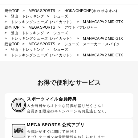
総合TOP
>
MEGA SPORTS
>
HOKA ONEONE(ホカ オネオネ)
>
登山・トレッキング
>
シューズ
>
トレッキングシューズ（ハイカット）
>
M ANACAPA 2 MID GTX
総合TOP
>
MEGA SPORTS
>
アウトドアレジャー
>
登山・トレッキング
>
シューズ
>
トレッキングシューズ（ハイカット）
>
M ANACAPA 2 MID GTX
総合TOP
>
MEGA SPORTS
>
シューズ・スニーカー・スパイク
>
登山・トレッキング
>
シューズ
>
トレッキングシューズ（ハイカット）
>
M ANACAPA 2 MID GTX
お得で便利なサービス
スポーツマイル会員特典
入会当日からオトクな特典が盛りだくさん！
会員さま限定のキャンペーンもお見逃しなく。
MEGA SPORTS 公式アプリ
会員証がすぐに開けて便利！
アプリクーポンや最新情報をお知らせします。