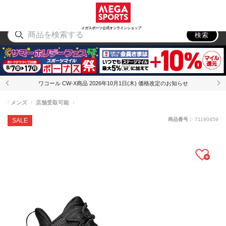
スポーツ
アウトドア
ブランド
アイテム
から探す
から探す
から探す
から探す
メガスポーツ公式オンラインショップ
検索
ワコール CW-X商品 2026年10月1日(木) 価格改定のお知らせ
メンズ
店舗受取可能
商品番号：
71180459
SALE