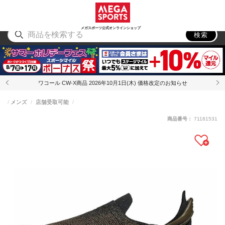
スポーツ
アウトドア
ブランド
アイテム
から探す
から探す
から探す
から探す
メガスポーツ公式オンラインショップ
検索
ワコール CW-X商品 2026年10月1日(木) 価格改定のお知らせ
メンズ
店舗受取可能
商品番号：
71181531