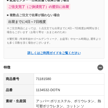
■ 配送センター・出荷店舗で在庫が揃う場合
ご注文完了（ご決済完了）の翌日に出荷
■ 複数点ご注文で在庫が揃わない場合
出荷までに4日～7日程度
※ご注文商品によっては、１点注文でも出荷までに4日～7日程度お時間を頂く
場合もございます（お取り寄せ・おまとめのため）
※繁忙期（年末年始やゴールデンウィーク、お盆等）やセール時期は, 通常より
も多く日数を頂く場合がございます。
詳しくはご利用ガイドをご覧ください
特徴
商品番号
71181580
品番
1134532-DOTN
素材・生産国
アッパー:ポリエステル、ポリウレタン、熱
可塑ポリウレタン、コットン ソ