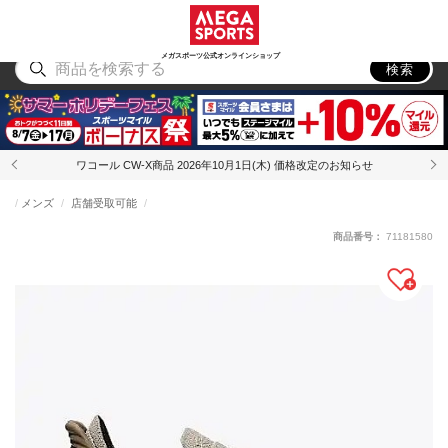
スポーツ
アウトドア
ブランド
アイテム
から探す
から探す
から探す
から探す
メガスポーツ公式オンラインショップ
検索
ワコール CW-X商品 2026年10月1日(木) 価格改定のお知らせ
メンズ
店舗受取可能
商品番号：
71181580