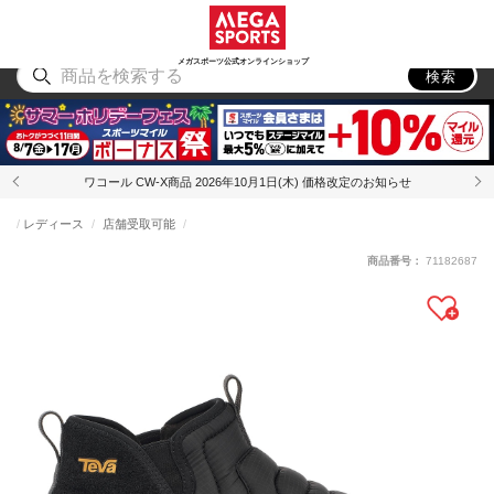
スポーツ
アウトドア
ブランド
アイテム
から探す
から探す
から探す
から探す
メガスポーツ公式オンラインショップ
検索
ワコール CW-X商品 2026年10月1日(木) 価格改定のお知らせ
レディース
店舗受取可能
商品番号：
71182687