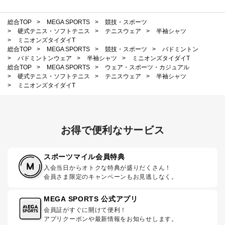
総合TOP
>
MEGA SPORTS
>
競技・スポーツ
>
硬式テニス・ソフトテニス
>
テニスウェア
>
半袖シャツ
>
ミニオンズタイダイT
総合TOP
>
MEGA SPORTS
>
競技・スポーツ
>
バドミントン
>
バドミントンウェア
>
半袖シャツ
>
ミニオンズタイダイT
総合TOP
>
MEGA SPORTS
>
ウェア・スポーツ・カジュアル
>
硬式テニス・ソフトテニス
>
テニスウェア
>
半袖シャツ
>
ミニオンズタイダイT
お得で便利なサービス
スポーツマイル会員特典
入会当日からオトクな特典が盛りだくさん！
会員さま限定のキャンペーンもお見逃しなく。
MEGA SPORTS 公式アプリ
会員証がすぐに開けて便利！
アプリクーポンや最新情報をお知らせします。