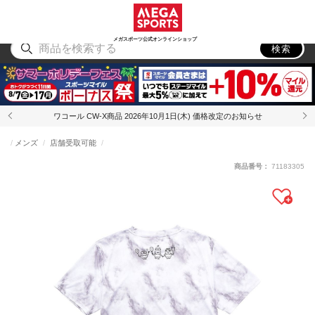
スポーツ
アウトドア
ブランド
アイテム
から探す
から探す
から探す
から探す
メガスポーツ公式オンラインショップ
検索
ワコール CW-X商品 2026年10月1日(木) 価格改定のお知らせ
メンズ
店舗受取可能
商品番号：
71183305