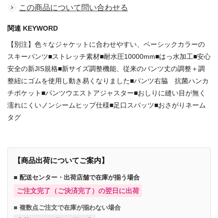
この商品について問い合わせる
関連 KEYWORD
【別注】色々なジャケットに合わせやすい、ベーシックカラーの
スキーパンツ■ストレッチ素材■耐水圧10000mm■はっ水加工■安心
安全の新JIS規格■新サイズ調整機能、従来のパンツ丈の調整＋調
整紐にゴムを使用し動き易くなりました■パンツ右脇 抗菌ハンカ
チポケット■パンツウエストアジャスター■おしりに縫い目が無く
濡れにくいノンシームヒップ仕様■足口スパッツ■おさがりネーム
タグ
【商品出荷についてご案内】
■ 配送センター・出荷店舗で在庫が揃う場合
ご注文完了（ご決済完了）の翌日に出荷
■ 複数点ご注文で在庫が揃わない場合