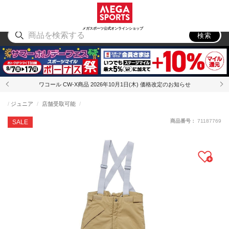
スポーツ
アウトドア
ブランド
アイテム
から探す
から探す
から探す
から探す
メガスポーツ公式オンラインショップ
検索
ワコール CW-X商品 2026年10月1日(木) 価格改定のお知らせ
ジュニア
店舗受取可能
商品番号：
71187769
SALE