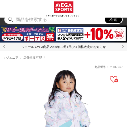
スポーツ
アウトドア
ブランド
アイテム
から探す
から探す
から探す
から探す
メガスポーツ公式オンラインショップ
検索
ワコール CW-X商品 2026年10月1日(木) 価格改定のお知らせ
ジュニア
店舗受取可能
商品番号：
71187967