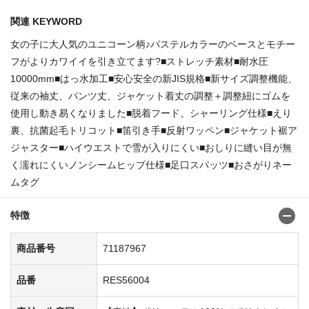
関連 KEYWORD
女の子に大人気のユニコーン柄♪パステルカラーのベースとモチー
フがよりカワイイを引き立てます?■ストレッチ素材■耐水圧
10000mm■はっ水加工■安心安全の新JIS規格■新サイズ調整機能、
従来の袖丈、パンツ丈、ジャケット着丈の調整＋調整紐にゴムを
使用し動き易くなりました■脱着フード、シャーリング仕様■えり
裏、抗菌起毛トリコット■笛引き手■反射ワッペン■ジャケット裾ア
ジャスター■ハイウエストで雪が入りにくい■おしりに縫い目が無
く濡れにくいノンシームヒップ仕様■足口スパッツ■おさがりネー
ムタグ
特徴
商品番号
71187967
品番
RES56004