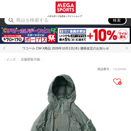
スポーツ
アウトドア
ブランド
アイテム
から探す
から探す
から探す
から探す
メガスポーツ公式オンラインショップ
検索
ワコール CW-X商品 2026年10月1日(木) 価格改定のお知らせ
メンズ
店舗受取可能
商品番号：
71190995