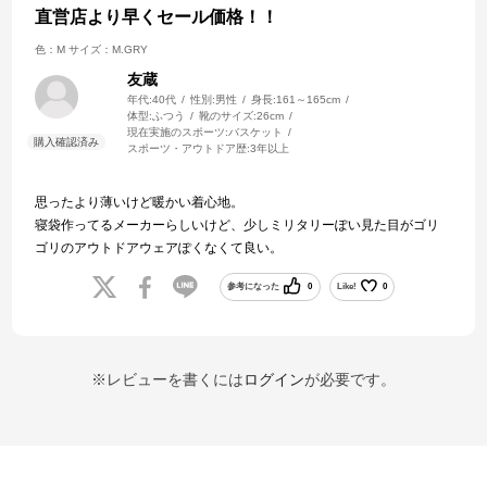
直営店より早くセール価格！！
色：M
サイズ：M.GRY
友蔵
年代:
40代
性別:
男性
身長:
161～165cm
体型:
ふつう
靴のサイズ:
26cm
現在実施のスポーツ:
バスケット
スポーツ・アウトドア歴:
3年以上
思ったより薄いけど暖かい着心地。
寝袋作ってるメーカーらしいけど、少しミリタリーぽい見た目がゴリ
ゴリのアウトドアウェアぽくなくて良い。
参考になった
0
Like!
0
※レビューを書くには
ログイン
が必要です。