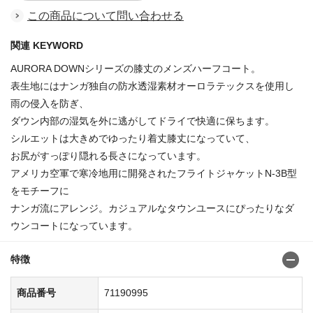
この商品について問い合わせる
関連 KEYWORD
AURORA DOWNシリーズの膝丈のメンズハーフコート。
表生地にはナンガ独自の防水透湿素材オーロラテックスを使用し
雨の侵入を防ぎ、
ダウン内部の湿気を外に逃がしてドライで快適に保ちます。
シルエットは大きめでゆったり着丈膝丈になっていて、
お尻がすっぽり隠れる長さになっています。
アメリカ空軍で寒冷地用に開発されたフライトジャケットN-3B型
をモチーフに
ナンガ流にアレンジ。カジュアルなタウンユースにぴったりなダ
ウンコートになっています。
特徴
商品番号
71190995