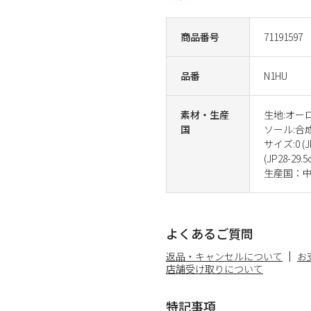
商品番号
71191597
品番
N1HU
素材・生産
生地:オー
国
ソール:合
サイズ:0 (JP
(JP28-29.5
生産国：
よくあるご質問
返品・キャンセルについて
お
店舗受け取りについて
特記事項