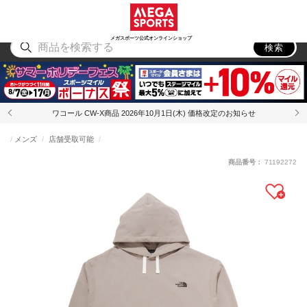
スポーツ
アウトドア
ブランド
アイテム
から探す
から探す
から探す
から探す
メガスポーツ公式オンラインショップ
検索
ワコール CW-X商品 2026年10月1日(木) 価格改定のお知らせ
メンズ
店舗受取可能
商品番号：
71192272