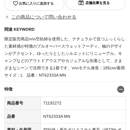
お気に入りに追加する
この商品について問い合わせる
関連 KEYWORD
限定販売商品\n\n空紡綿を使用した、ナチュラルで且つふっくらし
た素材感が特徴のプルオーバースウェットフーディ。袖のデザイ
ンがアクセント。ゆったりとしたシルエットにリニューアル。キ
ャンプなどのアウトドアウエアやカジュアルな街着として、さま
ざまなシーンで活用できる1着です。\n\nモデル身長：185cm/着用
サイズ：L 品番：NT62333A MN
特徴
商品番号
71192272
品番
NT62333A MN
素材・生産国
空紡綿・再生ポリエステル裏毛（綿73% ポ