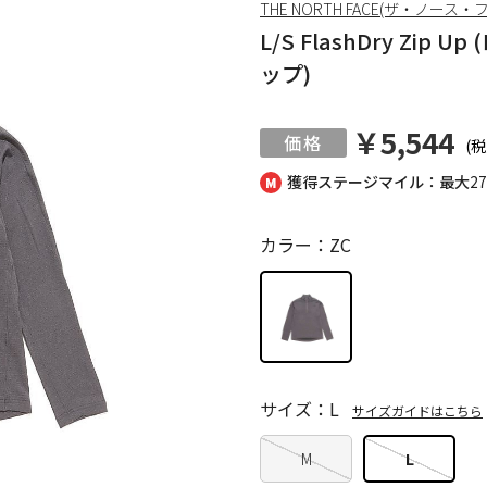
THE NORTH FACE(ザ・ノース・
L/S FlashDry Z
ップ)
￥5,544
(税
獲得ステージマイル：最大
2
カラー：ZC
サイズ：L
サイズガイドはこちら
M
L