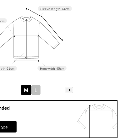
Sleeve length
74cm
6cm
gth
61cm
Hem width
45cm
M
L
nded
 type