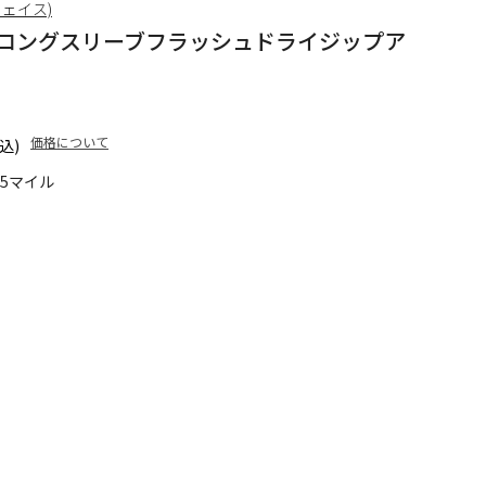
フェイス)
ip Up (ロングスリーブフラッシュドライジップア
価格について
込)
75マイル