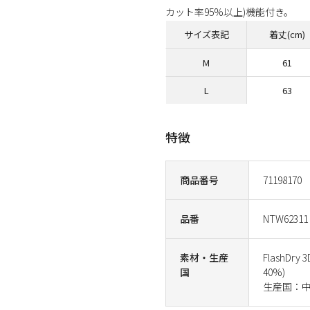
カット率95%以上)機能付き。
サイズ表記
着丈(cm)
M
61
L
63
特徴
商品番号
71198170
品番
NTW62311
素材・生産
FlashDr
国
40%)
生産国：中