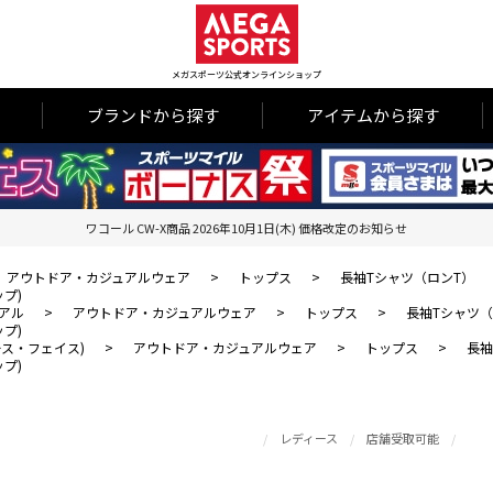
メガスポーツ公式オンラインショップ
ブランドから探す
アイテムから探す
ワコール CW-X商品 2026年10月1日(木) 価格改定のお知らせ
アウトドア・カジュアルウェア
>
トップス
>
長袖Tシャツ（ロンT）
ップ)
アル
>
アウトドア・カジュアルウェア
>
トップス
>
長袖Tシャツ（
ップ)
・ノース・フェイス)
>
アウトドア・カジュアルウェア
>
トップス
>
長袖
ップ)
レディース
店舗受取可能