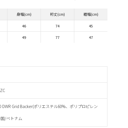
身幅(cm)
裄丈(cm)
裾幅(cm)
46
74
45
49
77
47
 ZC
y 3D DWR Grid Backer(ポリエステル60%、ポリプロピレン
国/ベトナム