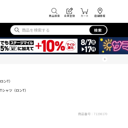
商品検索
会員登録
カート
店舗情報
検索
ロンT）
Tシャツ（ロンT）
商品番号：
71198170