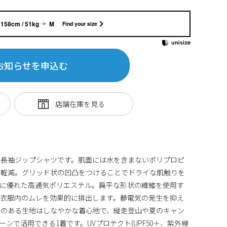
158cm / 51kg
M
Find your size
お知らせを申込む
能長袖ジップシャツです。肌面には水を含まないポリプロピ
を軽減。グリッド状の凹凸をつけることでドライな肌触りを
性に優れた高通気ポリエステル。扁平な形状の繊維を使用す
、衣服内のムレを効果的に排出します。静電気の発生を抑え
みのある生地はしなやかな着心地で、縦走登山や夏のキャン
ンで活用できる1着です。UVプロテクト(UPF50＋、紫外線