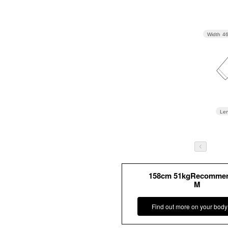
Width
4
Len
158cm 51kgRecomme
M
Find out more on your body