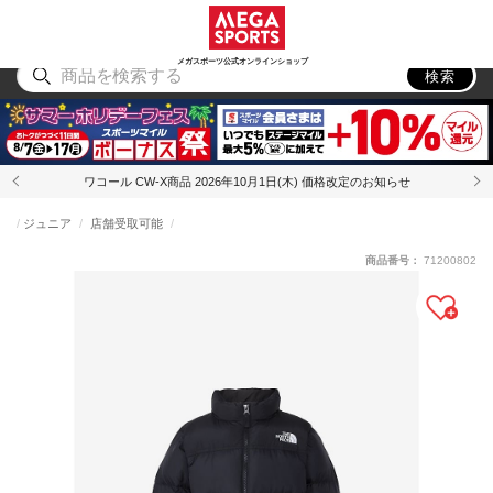
スポーツ
アウトドア
ブランド
アイテム
から探す
から探す
から探す
から探す
メガスポーツ公式オンラインショップ
検索
ワコール CW-X商品 2026年10月1日(木) 価格改定のお知らせ
ジュニア
店舗受取可能
商品番号：
71200802