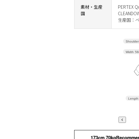
素材・生産
PERTEX 
国
CLEAND
生産国：
Shoulder
Width
58
Length
173cm 70kgRecomme