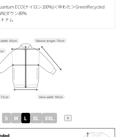
Quantum ECO(ナイロン100%)＜中わた＞GreenRecycled
OWN(ダウン80%
ベトナム
Sleeve length
70cm
 width
45cm
cm
71cm
Hem width
50cm
S
M
L
XL
XXL
nded