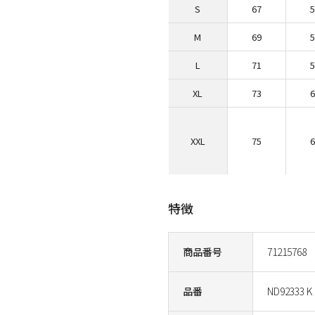
S
67
M
69
L
71
XL
73
XXL
75
特徴
商品番号
71215768
品番
ND92333 K