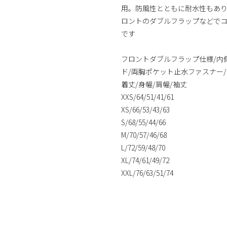
用。防風性とともに耐水性もあ
ロントのダブルフラップなどで
です
フロントダブルフラップ仕様/内
ド/両胸ポケット止水ファスナー
着丈/身幅/肩幅/袖丈
XXS/64/51/41/61
XS/66/53/43/63
S/68/55/44/66
M/70/57/46/68
L/72/59/48/70
XL/74/61/49/72
XXL/76/63/51/74