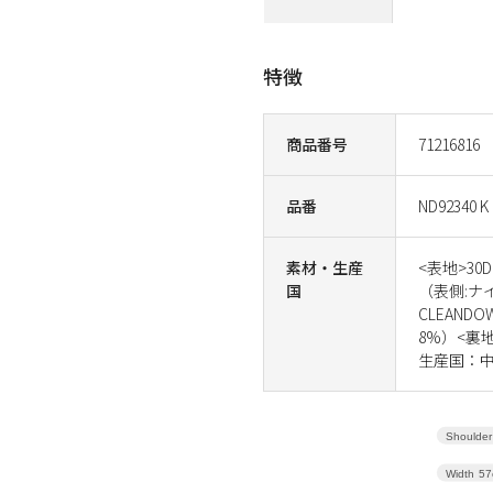
特徴
商品番号
71216816
品番
ND92340 K
素材・生産
<表地>30D 
国
（表側:ナイ
CLEAN
8%）<裏地>
生産国：中
Shoulder
Width
57