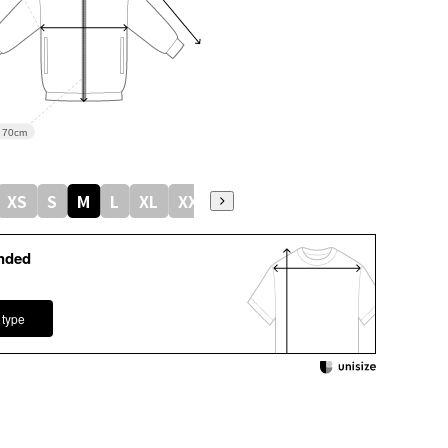
70cm
XS
S
M
L
XL
XXL
nded
 type