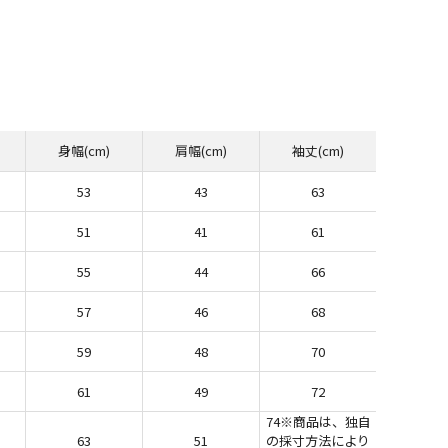
身幅(cm)
肩幅(cm)
袖丈(cm)
53
43
63
51
41
61
55
44
66
57
46
68
59
48
70
61
49
72
74※商品は、独自
63
51
の採寸方法により