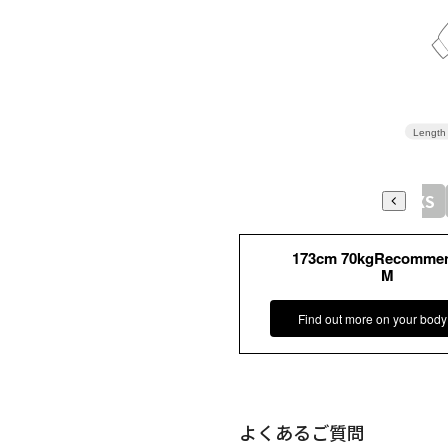
Length
XXS
173cm 70kgRecomme
M
Find out more on your body
よくあるご質問