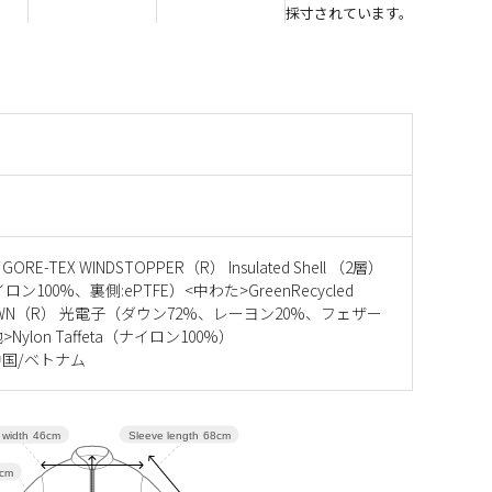
採寸されています。
GORE-TEX WINDSTOPPER（R） Insulated Shell （2層）
ロン100%、裏側:ePTFE）<中わた>GreenRecycled
DOWN（R） 光電子（ダウン72%、レーヨン20%、フェザー
Nylon Taffeta（ナイロン100%）
国/ベトナム
Sleeve length
68cm
 width
46cm
cm