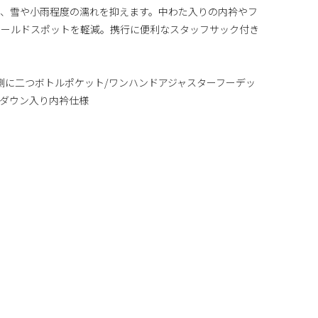
り、雪や小雨程度の濡れを抑えます。中わた入りの内衿やフ
コールドスポットを軽減。携行に便利なスタッフサック付き
側に二つボトルポケット/ワンハンドアジャスターフーデッ
/ダウン入り内衿仕様