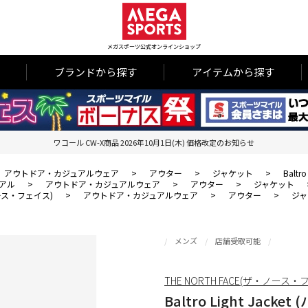
メガスポーツ公式オンラインショップ
ブランドから探す
アイテムから探す
ワコール CW-X商品 2026年10月1日(木) 価格改定のお知らせ
アウトドア・カジュアルウェア
>
アウター
>
ジャケット
>
Balt
アル
>
アウトドア・カジュアルウェア
>
アウター
>
ジャケット
・ノース・フェイス)
>
アウトドア・カジュアルウェア
>
アウター
>
ジャ
メンズ
店舗受取可能
THE NORTH FACE(ザ・ノース・
Baltro Light Jac