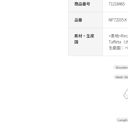
商品番号
71218465
品番
NP72335 K
素材・生産
<表地>Rec
国
Taffet
生産国：
Shoulder
Width
59
Length