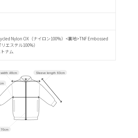
ycled Nylon OX（ナイロン100%）<裏地>TNF Embossed
a（ポリエステル100%）
ベトナム
Sleeve length
63cm
 width
48cm
cm
70cm