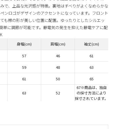
みで、上品な光沢感が特徴。裏地はすべりがよくなめらかな
ペンロゴがデザインのアクセントになっています。フロント
しても襟の形が美しい位置に配置。ゆったりとしたシルエッ
簡単に調節が可能です。静電気の発生を抑えた静電ケアに配
K
身幅(cm)
肩幅(cm)
袖丈(cm)
57
46
61
59
48
63
61
50
65
67※商品は、独自
63
52
の採寸方法により
採寸されています。