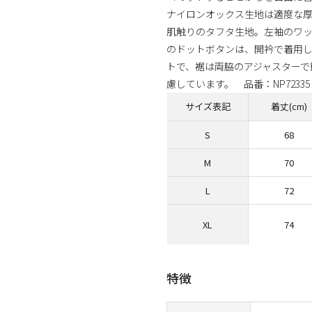
ナイロンオックス生地は適度な厚
肌触りのタフタ生地。左袖のワッ
のドットボタンは、開衿で着用
トで、裾は両脇のアジャスターで
慮しています。 品番：NP72335 
サイズ表記
着丈(cm)
S
68
M
70
L
72
XL
74
特徴