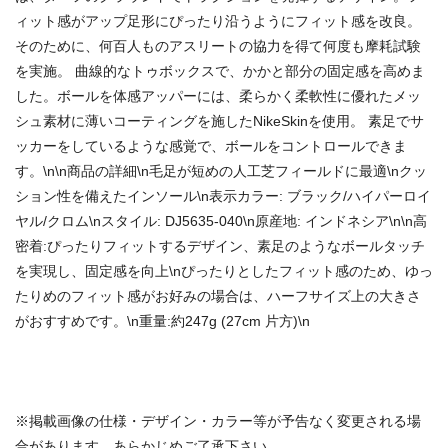
ィット感がアップ足形にぴったり沿うようにフィット感を改良。
そのために、何百人ものアスリートの協力を得て何度も摩耗試験
を実施。 曲線的なトゥボックスで、かかと部分の固定感を高めま
した。ボールを体感アッパーには、柔らかく柔軟性に優れたメッ
シュ素材に薄いコーティングを施したNikeSkinを使用。 素足でサ
ッカーをしているような感覚で、ボールをコントロールできま
す。\n\n商品の詳細\n毛足が短めの人工芝フィールドに最適\nクッ
ション性を備えたインソール\n表示カラー: ブラック/ハイパーロイ
ヤル/クロム\nスタイル: DJ5635-040\n原産地: インドネシア\n\n高
密着:ぴったりフィットするデザイン、素足のようなボールタッチ
を実現し、固定感を向上\nぴったりとしたフィット感のため、ゆっ
たりめのフィット感がお好みの場合は、ハーフサイズ上の大きさ
がおすすめです。\n重量:約247g (27cm 片方)\n
商品番号：71372684
※掲載画像の仕様・デザイン・カラー等が予告なく変更される場
合があります。あらかじめご了承下さい。