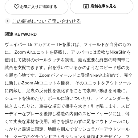
お気に入りに追加する
この商品について問い合わせる
関連 KEYWORD
ヴェイパー 15 アカデミー TFを履けば、フィールドが自分のもの
に。 Zoom Airユニットを搭載し、アッパーには柔軟なNikeSkinを
使用して抜群のボールタッチを実現。最も重要な終盤の時間帯に
試合を支配できます。宙を浮いているかのようなスピード感のあ
る履き心地です。Zoomがフィールドに登場Nike史上初めて、完全
に新しいZoom Airユニットを開発。 そのユニットをアウトソール
に内蔵し、足裏の反発性を強化することで素早い動きを可能に。
シュートを決めたり、ボールに追いついたり、ディフェンダーを
抜き去ったりと、重要な場面で相手を大きく引き離します。スピ
ーディーなプレーを後押し構造の内側のスピードケージには、薄
くて丈夫な素材を使用。軽さを損なわずに足をアウトソールにし
っかりと最適に固定。地面を掴んでダッシュラバーアウトソール
は、ターフのグラウンドでトラクションを発揮するデザイン。フ