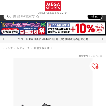
スポーツ
アウトドア
ブランド
アイテム
から探す
から探す
から探す
から探す
メガスポーツ公式オンラインショップ
検索
ワコール CW-X商品 2026年10月1日(木) 価格改定のお知らせ
メンズ
レディース
店舗受取可能
商品番号：
71372700