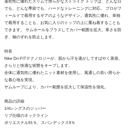
速乾性に優れたスリムで滑らかなストライク トップは、どんな日
でも、どんな季節でも、ハードなトレーニングに対応。 プロがフ
ィールドで着用するギアのようなデザイン。通気性に優れ、単独
で着用することも、お気に入りのトップの上に重ね着することも
できます。 サムホールをプラスしてカバー範囲を拡大。寒さを防
ぎ、袖のずれを防止します。
特長
Nike Dri-FITテクノロジーが、肌から汗を逃がしてすばやく蒸発。
さらりと快適な状態をキープします。
全体に通気性に優れたニット素材を使用し、風通しの良い滑らか
な着心地を実現。
サムループにより、カバー範囲を拡大して保温性を強化。
商品の詳細
1/4レングスのジッパー
リブ仕様のネックライン
ポリエステル91％、スパンデックス9％