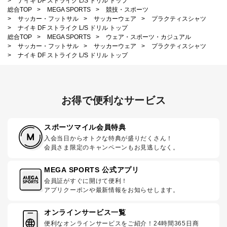
>
ナイキ DF ストライク L/S ドリル トップ
総合TOP
>
MEGA SPORTS
>
競技・スポーツ
>
サッカー・フットサル
>
サッカーウェア
>
プラクティスシャツ
>
ナイキ DF ストライク L/S ドリル トップ
総合TOP
>
MEGA SPORTS
>
ウェア・スポーツ・カジュアル
>
サッカー・フットサル
>
サッカーウェア
>
プラクティスシャツ
>
ナイキ DF ストライク L/S ドリル トップ
お得で便利なサービス
スポーツマイル会員特典
入会当日からオトクな特典が盛りだくさん！
会員さま限定のキャンペーンもお見逃しなく。
MEGA SPORTS 公式アプリ
会員証がすぐに開けて便利！
アプリクーポンや最新情報をお知らせします。
オンラインサービス一覧
便利なオンラインサービスをご紹介！24時間365日商