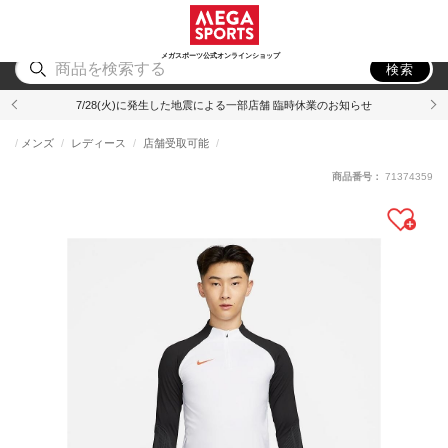
スポーツ
アウトドア
ブランド
アイテム
から探す
から探す
から探す
から探す
メガスポーツ公式オンラインショップ
検索
7/28(火)に発生した地震による一部店舗 臨時休業のお知らせ
メンズ
レディース
店舗受取可能
商品番号：
71374359