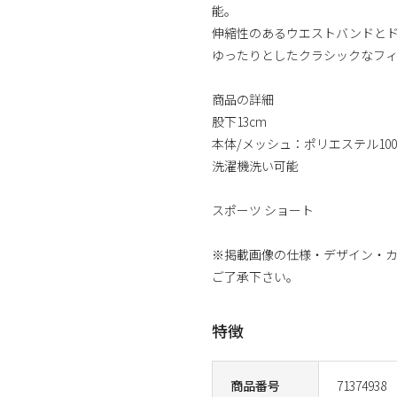
能。
伸縮性のあるウエストバンドと
ゆったりとしたクラシックなフ
商品の詳細
股下13cm
本体/メッシュ：ポリエステル10
洗濯機洗い可能
スポーツ ショート
※掲載画像の仕様・デザイン・
ご了承下さい。
特徴
商品番号
71374938