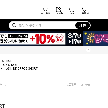
商品検索
会員登録
カート
店舗情報
検索
FC 5 SHORT
F FC 5 SHORT
>
AS M NK DF FC 5 SHORT
能
商品番号：
71374938
RT