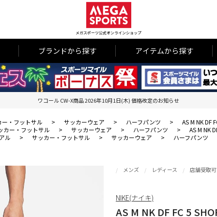
メガスポーツ公式オンラインショップ
ブランドから探す
アイテムから探す
ワコール CW-X商品 2026年10月1日(木) 価格改定のお知らせ
カー・フットサル
>
サッカーウェア
>
ハーフパンツ
>
AS M NK DF 
ッカー・フットサル
>
サッカーウェア
>
ハーフパンツ
>
AS M NK D
アル
>
サッカー・フットサル
>
サッカーウェア
>
ハーフパンツ
メンズ
レディース
店舗受取可
NIKE(ナイキ)
AS M NK DF FC 5 SHO