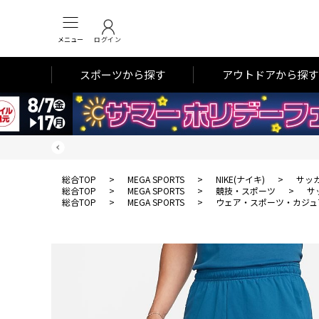
メニュー
ログイン
スポーツから探す
アウトドアから探す
総合TOP
>
MEGA SPORTS
>
NIKE(ナイキ)
>
サッ
総合TOP
>
MEGA SPORTS
>
競技・スポーツ
>
サ
総合TOP
>
MEGA SPORTS
>
ウェア・スポーツ・カジュ