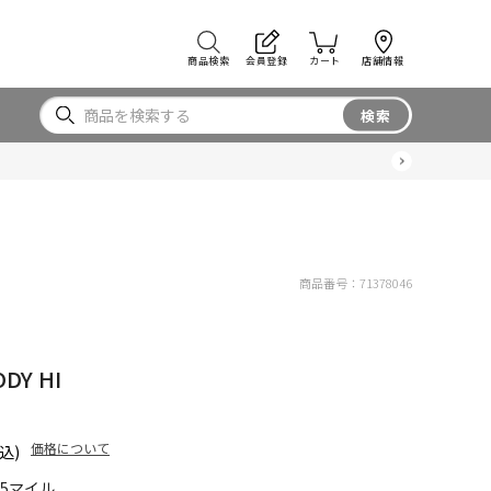
商品検索
会員登録
カート
店舗情報
検索
商品番号：
71378046
ODY HI
価格について
込)
85マイル