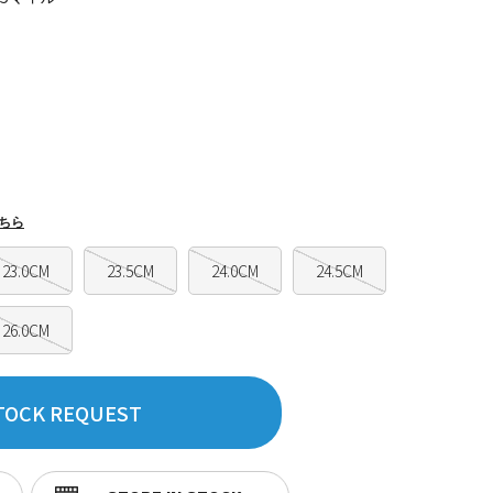
ちら
23.0CM
23.5CM
24.0CM
24.5CM
26.0CM
TOCK REQUEST