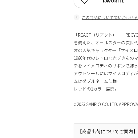
FAVORITE
この商品について問い合わせる
「REACT（リアクト）」「REC
を備えた、オールスターの次世代モデ
オの人気キャラクター「マイメ
1980年代のレトロな赤ずきん
チをマイメロディのリボンで飾っ
アウトソールにはマイメロディ
ムはダブルネーム仕様。
レッドの1カラー展開。
c 2023 SANRIO CO. LTD. APPROVA
【商品出荷についてご案内】