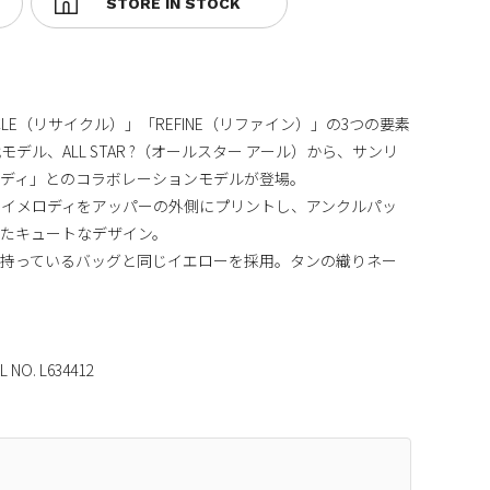
YCLE（リサイクル）」「REFINE（リファイン）」の3つの要素
ル、ALL STAR ?（オールスター アール）から、サンリ
ロディ」とのコラボレーションモデルが登場。
のマイメロディをアッパーの外側にプリントし、アンクルパッ
たキュートなデザイン。
が持っているバッグと同じイエローを採用。タンの織りネー
L NO. L634412