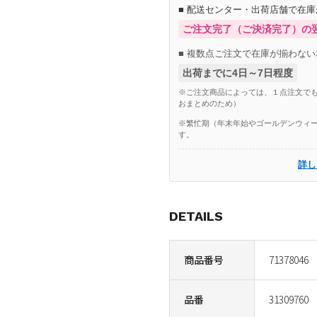
■ 配送センター・出荷店舗で在
ご注文完了（ご決済完了）の
■ 複数点ご注文で在庫が揃わない
出荷までに4日～7日程度
※ご注文商品によっては、１点注文でも
おまとめのため）
※繁忙期（年末年始やゴールデンウィー
す。
詳し
DETAILS
商品番号
71378046
品番
31309760