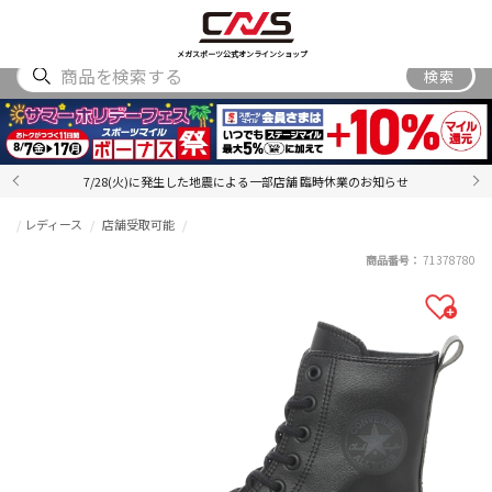
SHOES
WEAR
ACCESSORY
BRAND
RANKING
メガスポーツ公式オンラインショップ
検索
7/28(火)に発生した地震による一部店舗 臨時休業のお知らせ
レディース
店舗受取可能
商品番号：
71378780