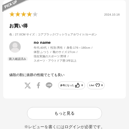
2024.10.16
お買い得
色：27.0CM
サイズ：コアブラック/フットウェアホワイト/カーボン
no name
年代:
40代
性別:
男性
身長:
176～180cm
体型:
ふつう
靴のサイズ:
27cm
現在実施のスポーツ:
野球
スポーツ・アウトドア歴:
3年以上
値段の割に抜群の性能でとても良い
参考になった
0
Like!
0
もっと見る
※レビューを書くには
ログイン
が必要です。