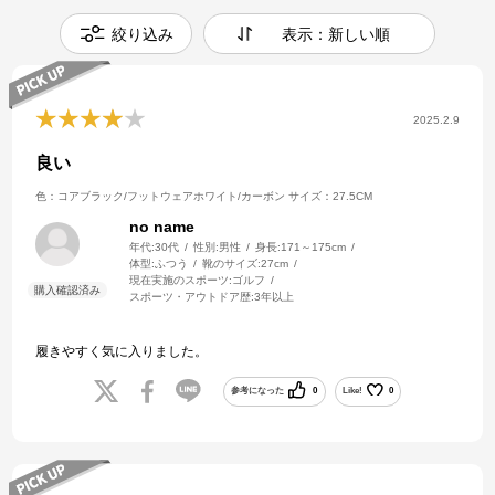
絞り込み
表示：新しい順
2025.2.9
良い
色：コアブラック/フットウェアホワイト/カーボン
サイズ：27.5CM
no name
年代:
30代
性別:
男性
身長:
171～175cm
体型:
ふつう
靴のサイズ:
27cm
現在実施のスポーツ:
ゴルフ
スポーツ・アウトドア歴:
3年以上
履きやすく気に入りました。
参考になった
0
Like!
0