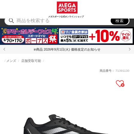
スポーツ
アウトドア
ブランド
アイテム
から探す
から探す
から探す
から探す
メガスポーツ公式オンラインショップ
検索
in商品 2026年9月1日(火) 価格改定のお知らせ
メンズ
店舗受取可能
商品番号：
71391130