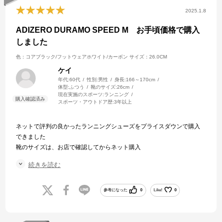
2025.1.8
ADIZERO DURAMO SPEED M お手頃価格で購入
しました
色：コアブラック/フットウェアホワイト/カーボン
サイズ：26.0CM
ケイ
年代:
60代
性別:
男性
身長:
166～170cm
体型:
ふつう
靴のサイズ:
26cm
現在実施のスポーツ:
ランニング
スポーツ・アウトドア歴:
3年以上
ネットで評判の良かったランニングシューズをプライスダウンで購入
できました
靴のサイズは、お店で確認してからネット購入
サイズは、比較的小さめのため、通常のサイズよりワンサイズ大き目
続きを読む
が良いと思います
色も落ち着いたブラックで、楽しくウオーキングに使用しています
配送も早かったです 大晦日に発注して 1/2にとどきました
参考になった
0
Like!
0
ありがとうございました