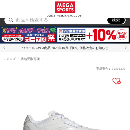
スポーツ
アウトドア
ブランド
アイテム
から探す
から探す
から探す
から探す
メガスポーツ公式オンラインショップ
検索
ワコール CW-X商品 2026年10月1日(木) 価格改定のお知らせ
メンズ
店舗受取可能
商品番号：
71391239