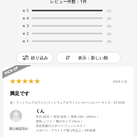
レビュー件数：
1
件
★
5
(1)
★
4
(0)
★
3
(0)
★
2
(0)
★
1
(0)
絞り込み
表示：新しい順
2024.1.11
満足です
色：フットウェアホワイト/フットウェアホワイト/ハローシルバー
サイズ：25.5CM
くん
年代:
40代
性別:
女性
身長:
156～160cm
体型:
ふつう
靴のサイズ:
24cm
現在実施のスポーツ:
フィットネス
スポーツ・アウトドア歴:
1年以上～3年未満