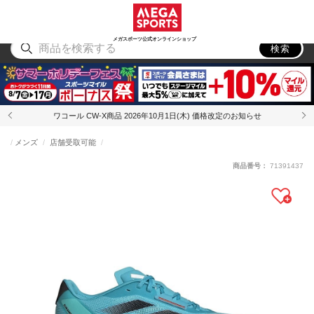
スポーツ
アウトドア
ブランド
アイテム
から探す
から探す
から探す
から探す
メガスポーツ公式オンラインショップ
検索
ワコール CW-X商品 2026年10月1日(木) 価格改定のお知らせ
メンズ
店舗受取可能
商品番号：
71391437