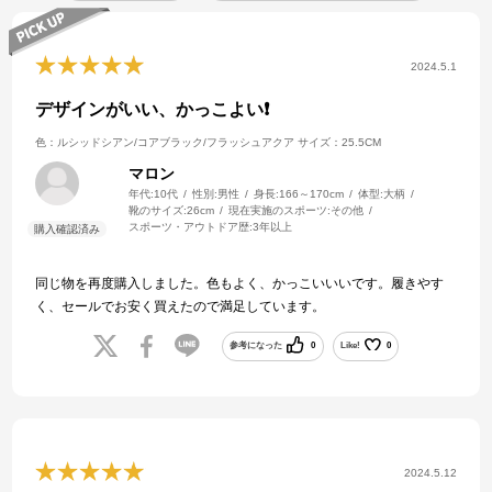
2024.5.1
デザインがいい、かっこよい❗
色：ルシッドシアン/コアブラック/フラッシュアクア
サイズ：25.5CM
マロン
年代:
10代
性別:
男性
身長:
166～170cm
体型:
大柄
靴のサイズ:
26cm
現在実施のスポーツ:
その他
スポーツ・アウトドア歴:
3年以上
同じ物を再度購入しました。色もよく、かっこいいいです。履きやす
く、セールでお安く買えたので満足しています。
参考になった
0
Like!
0
2024.5.12