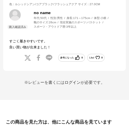
色：ルシッドシアン/コアブラック/フラッシュアクア
サイズ：27.0CM
no name
年代:
50代
性別:
男性
身長:
171～175cm
体型:
小柄
靴のサイズ:
26cm
現在実施のスポーツ:
バスケット
スポーツ・アウトドア歴:
3年以上
すごく履きやすいです。
良い買い物が出来ました！
参考になった
0
Like!
0
※レビューを書くには
ログイン
が必要です。
この商品を見た方は、他にこんな商品を見ています