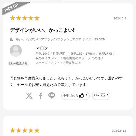
2024.5.1
デザインがいい、かっこよい❗
色：ルシッドシアン/コアブラック/フラッシュアクア
サイズ：25.5CM
マロン
年代:
10代
性別:
男性
身長:
166～170cm
体型:
大柄
靴のサイズ:
26cm
現在実施のスポーツ:
その他
スポーツ・アウトドア歴:
3年以上
同じ物を再度購入しました。色もよく、かっこいいいです。履きやす
く、セールでお安く買えたので満足しています。
参考になった
0
Like!
0
2024.5.12