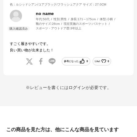
色：ルシッドシアン/コアブラック/フラッシュアクア
サイズ：27.0CM
no name
年代:
50代
性別:
男性
身長:
171～175cm
体型:
小柄
靴のサイズ:
26cm
現在実施のスポーツ:
バスケット
スポーツ・アウトドア歴:
3年以上
すごく履きやすいです。
良い買い物が出来ました！
参考になった
0
Like!
0
※レビューを書くには
ログイン
が必要です。
この商品を見た方は、他にこんな商品を見ています