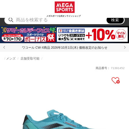
スポーツ
アウトドア
ブランド
アイテム
から探す
から探す
から探す
から探す
メガスポーツ公式オンラインショップ
検索
ワコール CW-X商品 2026年10月1日(木) 価格改定のお知らせ
メンズ
店舗受取可能
商品番号：
71391452