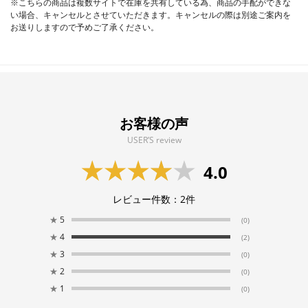
※こちらの商品は複数サイトで在庫を共有している為、商品の手配ができな
い場合、キャンセルとさせていただきます。キャンセルの際は別途ご案内を
お送りしますので予めご了承ください。
お客様の声
USER’S review
4.0
レビュー件数：
2
件
★
5
(0)
★
4
(2)
★
3
(0)
★
2
(0)
★
1
(0)