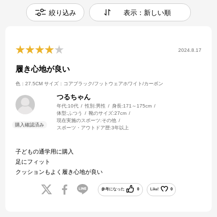
絞り込み
表示：新しい順
2024.8.17
履き心地が良い
色：27.5CM
サイズ：コアブラック/フットウェアホワイト/カーボン
つるちゃん
年代:
10代
性別:
男性
身長:
171～175cm
体型:
ふつう
靴のサイズ:
27cm
現在実施のスポーツ:
その他
スポーツ・アウトドア歴:
3年以上
子どもの通学用に購入
足にフィット
クッションもよく履き心地が良い
参考になった
0
Like!
0