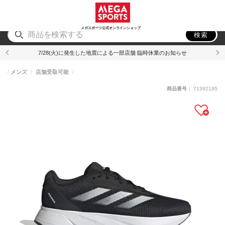
スポーツ
アウトドア
ブランド
アイテム
から探す
から探す
から探す
から探す
メガスポーツ公式オンラインショップ
検索
7/28(火)に発生した地震による一部店舗 臨時休業のお知らせ
メンズ
店舗受取可能
商品番号：
71392195